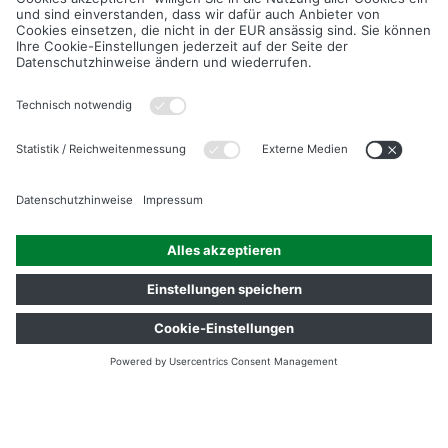
MECHANISCHE EIGENSCHAFTEN
DREIPUNKTBIEGUNG
DIELEN
Lichte Weite Auflager:
360 mm
Prüfgeschwindigkeit:
20 mm/min
Bruchkraft:
3.200 N*
* 3.200 N ENTSPRICHT ≈ 320 KG/BRETT BEI EINEM
MAXIMALABSTAND DER UNTERKONSTRUKTION VON 400 MM.