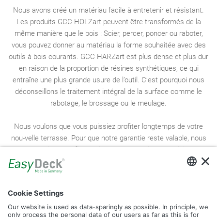
Nous avons créé un matériau facile à entretenir et résistant.
Les produits GCC HOLZart peuvent être transformés de la
même manière que le bois : Scier, percer, poncer ou raboter,
vous pouvez donner au matériau la forme souhaitée avec des
outils à bois courants. GCC HARZart est plus dense et plus dur
en raison de la proportion de résines synthétiques, ce qui
entraîne une plus grande usure de l’outil. C’est pourquoi nous
déconseillons le traitement intégral de la surface comme le
rabotage, le brossage ou le meulage.
Nous voulons que vous puissiez proﬁter longtemps de votre
nou-velle terrasse. Pour que notre garantie reste valable, nous
vous prions d’utiliser uniquement des pièces d’origine
®
EasyDeck
et de respecter nos conseils d’installation. En cas
de constructions spéciales qui diffèrent de ces conseils
d’installation ou du conﬁgurateur en ligne, il est indispensable de
consulter le fabricant et de lui faire approuver la construction
souhaitée de manière à conserver les droits à d’éventuelles