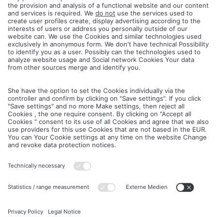
prestations sous garantie.
RESPECTER TOUT SIMPLEMENT LE SENS DE POSE
Pour réaliser une surface à l’aspect homogène, posez
toutes les lames dans le même sens de pose. Ce sens est
indiqué par une flèche dans la rainure de la lame ou par une
étiquette collée sur la lame. Mélangez les lames avant de
les poser. De cette manière, les petites différences de
couleur des lames pourront renforcer l’aspect naturel.