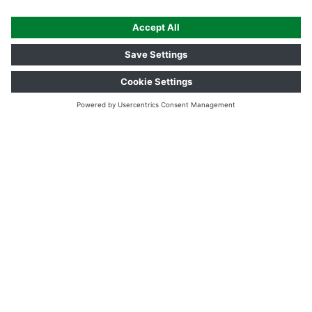
PROPRIÉTÉS MÉCANIQUES
FLEXION EN TROIS POINTS
LAMES
Espace entre les supports :
360 mm
Vitesse d’essai :
20 mm/min
Force de rupture :
3.200 N*
* 3200 N CORRESPONDENT À ≈ 320 KG/PLANCHE POUR UNE
DISTANCE MAXIMALE DE LA STRUCTURE PORTEUSE DE 400 MM.