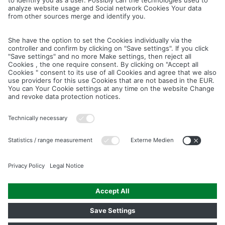
.
Conception web, programmation:
toolboxx-media
, Magdeburg
Téléchargements
Mentions légales
Politique de confidentialité