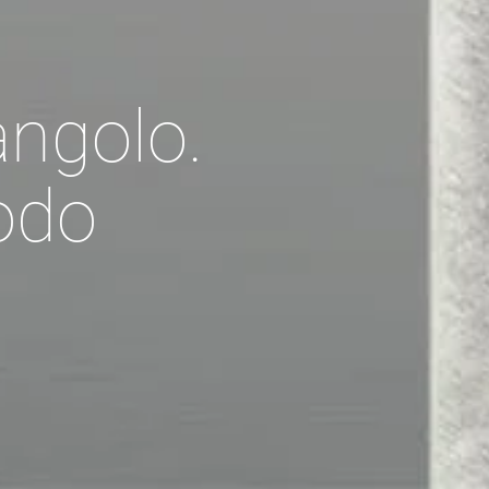
angolo.
modo