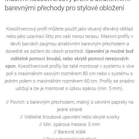
barevnými přechody pro stylové obložení
Kosočtvercový profil můžete použít jako vkusný dřevěný obklad
nebo jako uzavírací lišty pro vaši novou terasu. Masivní profily v
devíti barvách zaujmou atraktivním barevným přechodem a
dovedně se začlení do všech prostředí.
Upevnění je možné buď
viditelně pomocí šroubů, nebo skrytě pomocí nerezových
spon.
Kosočtvercové profily lze také montovat v systému s více
poli s maximálním osovým rozměrem 80 cm nebo v systému s
jedním polem s maximálním rozměrem 60 cm. Profily se snadno
udržují a lze je montovat s úzkou spárou (min. 5 mm).
// Povrch: s barevným přechodem, matný, s cévními paprsky na
jedné straně
// Viditelné šroubové upevnění nebo skryté svorky
// Min. spárová mezera: 5 mm
// Barevně stálé