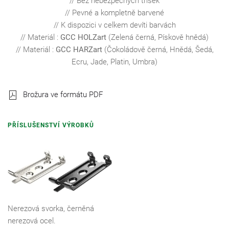
// Bez nebezpečných třísek
// Pevné a kompletně barvené
// K dispozici v celkem devíti barvách
// Materiál :
GCC HOLZart
(Zelená černá, Pískově hnědá)
// Materiál :
GCC HARZart
(Čokoládově černá, Hnědá, Šedá,
Ecru, Jade, Platin, Umbra)
Brožura ve formátu PDF
PŘÍSLUŠENSTVÍ VÝROBKŮ
Nerezová svorka, černěná
nerezová ocel.