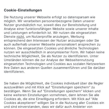
Galerie
Nach Tag filtern
dolomit
trend
glacier
led
rhombus
icon
zaun
logo
Filter zurücksetzen
Cancel
Save
IMAGEBILDER.ZIP
PRODUKTBILDER.ZIP
LICHTSYSTEM.ZIP
LOGOS UND ICONS.ZIP